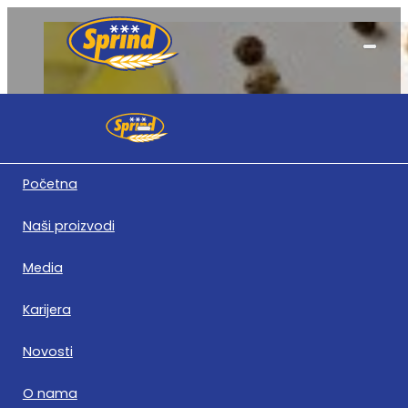
Obavještenja
Početna
Naši proizvodi
Media
Karijera
Obavještenje o sazivanju 32. redovne Skupštine
Novosti
Dioničara Sprind d.d. Rajlovac-Sarajevo
O nama
Preuzmite dokument