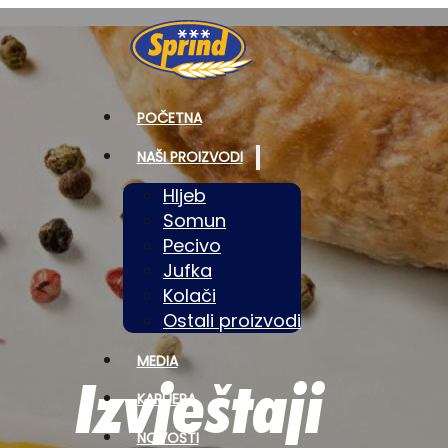
POČETNA
NAŠI PROIZVODI
Hljeb
Somun
Pecivo
Jufka
Kolači
Ostali proizvodi
MEDIA
Izvještaji
KARIJERA
NOVOSTI