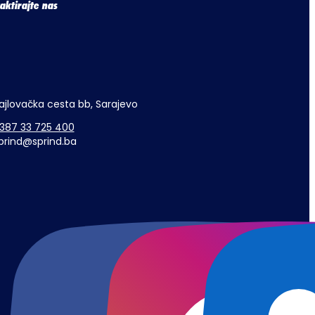
aktirajte nas
ajlovačka cesta bb, Sarajevo
387 33 725 400
prind@sprind.ba