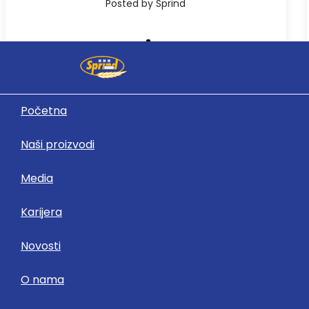
Posted by Sprind
Početna
24
jun
Naši proizvodi
Media
Izvještaji
Karijera
Izvještaj vanjskog revizora za 2018. godinu
Novosti
O nama
Posted by Sprind