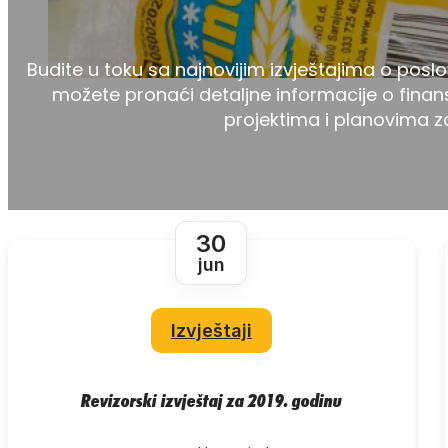
Budite u toku sa najnovijim izvještajima o posl
možete pronaći detaljne informacije o finans
projektima i planovima z
30
jun
Izvještaji
Revizorski izvještaj za 2019. godinu