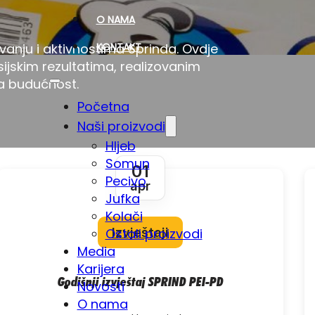
O NAMA
KONTAKT
ovanju i aktivnostima Sprinda. Ovdje
ijskim rezultatima, realizovanim
a budućnost.
Početna
Naši proizvodi
Hljeb
Somun
01
Pecivo
apr
Jufka
Kolači
Ostali proizvodi
Izvještaji
Media
Karijera
Godišnji izvještaj SPRIND PEI-PD
Novosti
O nama