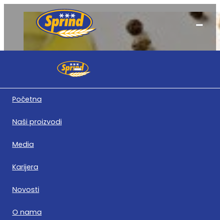
Izvještaji
Početna
Naši proizvodi
Media
Karijera
Polugodišnji izvještaj 2019
Novosti
Preuzmite dokument
O nama