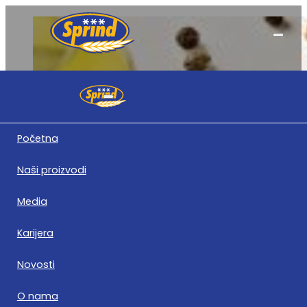
Obavještenja
Početna
Naši proizvodi
Media
Karijera
Obavještenje o sazivanju skupštine 20.07.2020. godi
Novosti
Preuzmite PDF
O nama