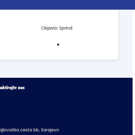
Objavio: Sprind
aktirajte nas
ajlovačka cesta bb, Sarajevo