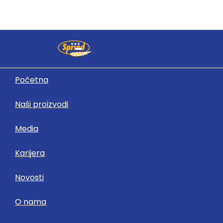
Početna
Naši proizvodi
19
Media
jun
Karijera
Izvještaji
Novosti
O nama
Revizorski izvještaj 2017