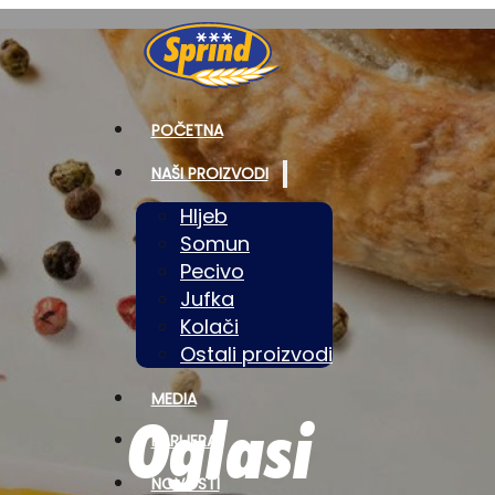
POČETNA
NAŠI PROIZVODI
Hljeb
Somun
Pecivo
Jufka
Kolači
Ostali proizvodi
MEDIA
Oglasi
KARIJERA
NOVOSTI