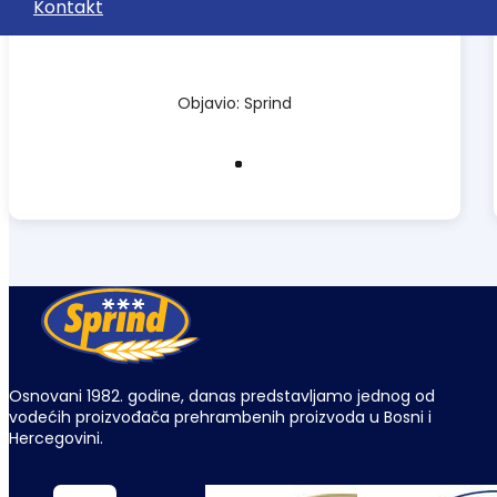
Kontakt
Objavio: Sprind
Osnovani 1982. godine, danas predstavljamo jednog od
vodećih proizvođača prehrambenih proizvoda u Bosni i
Hercegovini.