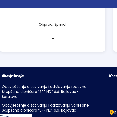
Objavio: Sprind
Obavještenja
Kont
Obavještenje o sazivanju i održavanju redovne
Skupštine dioničara “SPRIND” d.d. Rajlovac-
Sarajevo
Obavještenje o sazivanju i održavanju vanredne
Skupštine dioničara “SPRIND” d.d. Rajlovac-
R
Sarajevo