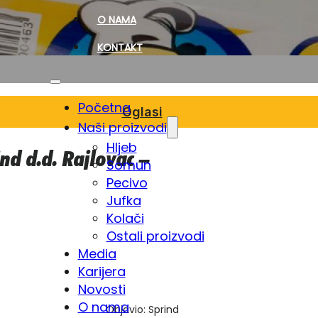
O NAMA
KONTAKT
Početna
Oglasi
Naši proizvodi
Hljeb
nd d.d. Rajlovac –
Somun
Pecivo
Jufka
Kolači
Ostali proizvodi
Media
Karijera
Novosti
O nama
Objavio: Sprind