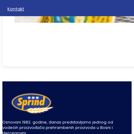
Kontakt
Osnovani 1982. godine, danas predstavljamo jednog od
vodećih proizvođača prehrambenih proizvoda u Bosni i
Hercegovini.