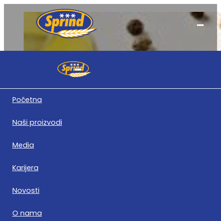
Skupština
Početna
Naši proizvodi
Upoznajte se sa radom najvišeg upravljačkog tijela S
dnevni red, zapisnike, odluke i druge dok
Media
Karijera
Novosti
O nama